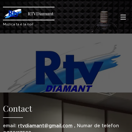
RTVDiamant
Muzica ta e la noi!
Contact
email:
rtvdiamant@gmail.com
, Numar de telefon